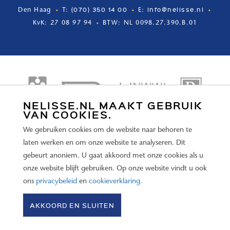
slaapkamer aan de de voorzijde. Ruime waskamer met opstelling
(070) 350 14 00
info@nelisse.nl
Den Haag
T:
E:
voor wasmachine en droger, een origineel bruynzeel keukenblok
KvK: 27 08 97 94
BTW: NL 0098.27.390.B.01
met groen granito aanrecht en aanvullend een 10 liter warmwater
boiler.
Bijzonderheden:
- 's-Gravenhage, AK 5994 kadastraal 232 m2
NELISSE.NL MAAKT GEBRUIK
- Eigen grond
VAN COOKIES.
- Modern stijlvol herenhuis in 2021 compleet gerenoveerd
We gebruiken cookies om de website naar behoren te
- Woonoppervlak ca 200m2 exclusief kelder
laten werken en om onze website te analyseren. Dit
- Kelder ca 82m2 met plafondhoogte(n) variërend van ca 2.00 tot
gebeurt anoniem. U gaat akkoord met onze cookies als u
ca 2.30
onze website blijft gebruiken. Op onze website vindt u ook
- Fraaie hoge plafonds, vernieuwd met lijstwerk
ons
privacybeleid
en
cookieverklaring.
- Plafond: begane grond 3.14, 1e verdieping 3.14, topverdieping
© 2026 Nelisse Makelaars –
Disclaimer
–
Privacy policy
–
2.72
AKKOORD EN SLUITEN
Cookieverklaring
–
website door OGonline
- 4 echt grote slaapkamers, 2 badkamers, 3 toiletten
- Superfijne en verzorgde achtertuin circa 20 meter diep en