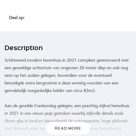
Deel op:
Description
Schitterend modern herenhuis in 2021 compleet gerenoveerd met
een geweldige achtertuin van ongeveer 20 meter diep en ook nog
eens op het zuiden gelegen, bovendien voor de eventueel
benodigde extra bergruimte is deze woning voorzien van een
gemakkelijk toegankelijke kelder van circa 82m2.
Aan de gewilde Frankenslag gelegen; een prachtig stijlvol herenhuis
in 2021 in een nieuw jasje gestoken waarbij stijlvolle details zoals
divers glas in lood en bijvoorbeeld de suiteseparatie, hoge plafonds
READ MORE
met lijstwerk weer teruggebracht zijn. Dit 8 kamer herenhuis is