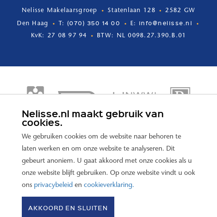
Nelisse Makelaarsgroep
Statenlaan 128
2582 GW
(070) 350 14 00
info@nelisse.nl
Den Haag
T:
E:
KvK: 27 08 97 94
BTW: NL 0098.27.390.B.01
Nelisse.nl maakt gebruik van
cookies.
We gebruiken cookies om de website naar behoren te
laten werken en om onze website te analyseren. Dit
gebeurt anoniem. U gaat akkoord met onze cookies als u
onze website blijft gebruiken. Op onze website vindt u ook
ons
privacybeleid
en
cookieverklaring.
© 2026 Nelisse Makelaars –
Disclaimer
–
Privacy policy
–
AKKOORD EN SLUITEN
Cookieverklaring
–
website door OGonline