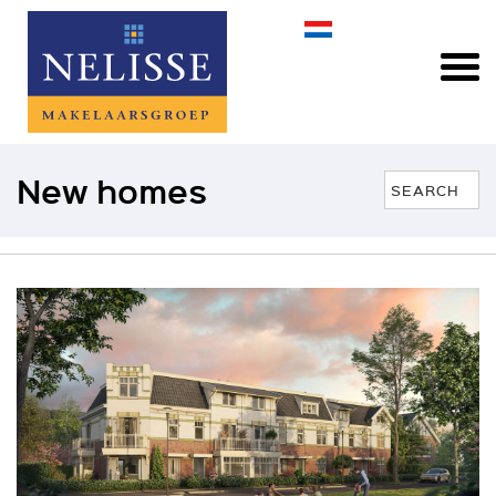
New homes
SEARCH
Sales
Price max
No maximum