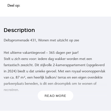
Deel op:
Description
Deltapromenade 431, Wonen met uitzicht op zee
Het ultieme vakantiegevoel – 365 dagen per jaar!
Stelt u zich eens voor: iedere dag wakker worden met een
fantastisch zeezicht. Dit stijlvolle 2-kamerappartement (opgeleverd
in 2024) biedt u dat unieke gevoel. Met een royaal woonoppervlak
van ca. 87 m², een heerlijk balkon/ terras en een eigen overdekte
parkeerplaats beneden, is dit een droomplek om te wonen of
recreëren.
READ MORE
Het appartement is luxe, trendy en modern ingericht, waarbij de
eigenaresse alle ruimten doordacht en smaakvol op elkaar heeft