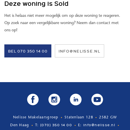
Deze woning is Sold
- 49 m2 eigen grond
- Beschermd stadsgezicht
Het is helaas niet meer mogelijk om op deze woning te reageren.
- energielabel A
Op zoek naar een vergelijkbare woning? Neem dan contact met
- isolerende beglazing
ons op!
- muur- en dakisolatie
- nabij strand zee en duinen
- nabij winkels en openbaar vervoer
BEL 070 350 14 00
INFO@NELISSE.NL
- ouderdoms- en materialenclausule van toepassing
- oplevering in overleg
Maak gauw een afspraak om deze leuke woning te komen bekijken!
Nelisse Makelaarsgroep
Statenlaan 128
2582 GW
(070) 350 14 00
info@nelisse.nl
Den Haag
T:
E: