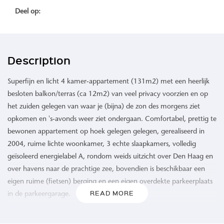
Deel op:
Description
Superfijn en licht 4 kamer-appartement (131m2) met een heerlijk
besloten balkon/terras (ca 12m2) van veel privacy voorzien en op
het zuiden gelegen van waar je (bijna) de zon des morgens ziet
opkomen en 's-avonds weer ziet ondergaan. Comfortabel, prettig te
bewonen appartement op hoek gelegen gelegen, gerealiseerd in
2004, ruime lichte woonkamer, 3 echte slaapkamers, volledig
geïsoleerd energielabel A, rondom weids uitzicht over Den Haag en
over havens naar de prachtige zee, bovendien is beschikbaar een
eigen ruime (fietsen) berging en een eigen overdekte parkeerplaats
READ MORE
in de parkeergarage.
De lift toegankelijk vanaf de begane grond en/of de parkeerkelder