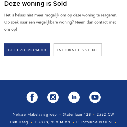
Deze woning is Sold
BIJZONDERHEDEN
Het is helaas niet meer mogelijk om op deze woning te reageren.
- bouwjaar 1900
Op zoek naar een vergelijkbare woning? Neem dan contact met
- gebruiksoppervlakte circa 47 m2
ons op!
- inbouwapparatuur te weten koelkast met vriesvak, magnetron en
inductiekookplaat
- energielabel G
BEL 070 350 14 00
INFO@NELISSE.NL
- maandelijkse VvE bijdrage is € 239,51
- gezamenlijk gebruik wasmachines en drogers
- reeds leeg en onbewoond
- oplevering in overleg
- projectnotaris Drost Juten notarissen
- niet-bewoningsclausule van toepassing
- ouderdoms- en asbestclausule van toepassing.
Nelisse Makelaarsgroep
Statenlaan 128
2582 GW
(070) 350 14 00
info@nelisse.nl
Den Haag
T:
E: