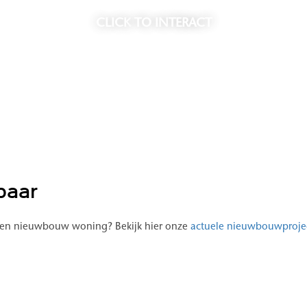
vanaf De Lodewijk razendsnel op de Utrechtsebaan, met directe aa
CLICK
TO INTERACT
twebsite. Heb je vragen? Neem dan gerust contact met ons op.
kbaar
r een nieuwbouw woning? Bekijk hier onze
actuele nieuwbouwproje