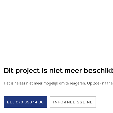
gemakkelijk met het openbaar vervoer. Ook met de auto ben je 
(richting Utrecht) en de A13 (richting Rotterdam).
Heb je interesse in De Lodewijk? Schrijf je dan in op de projec
Dit project is niet meer beschi
Het is helaas niet meer mogelijk om te reageren. Op zoek naa
BEL 070 350 14 00
INFO@NELISSE.NL