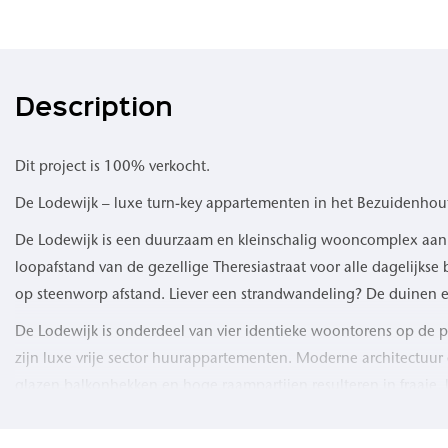
Description
Dit project is 100% verkocht.
De Lodewijk – luxe turn-key appartementen in het Bezuidenhou
De Lodewijk is een duurzaam en kleinschalig wooncomplex aan d
loopafstand van de gezellige Theresiastraat voor alle dagelijks
op steenworp afstand. Liever een strandwandeling? De duinen en 
De Lodewijk is onderdeel van vier identieke woontorens op de
zijn luxe vrije sector huurappartementen. Moderne architectuur 
glazen balkonhekken en hoge raampartijen resulteren in fraaie,
Kopen in De Lodewijk is ideaal als je weinig tijd hebt om te k