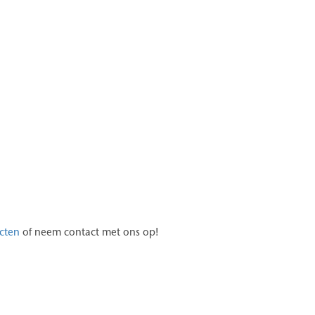
nsluitingen op de A4 (richting Amsterdam en Rotterdam), de A12
cten
of neem contact met ons op!