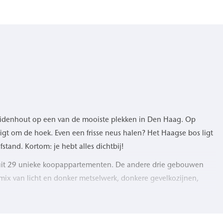
zuidenhout op een van de mooiste plekken in Den Haag. Op
igt om de hoek. Even een frisse neus halen? Het Haagse bos ligt
tand. Kortom: je hebt alles dichtbij!
 uit 29 unieke koopappartementen. De andere drie gebouwen
 mix van licht en donker metselwerk, donkere gevelkozijnen,
Je koopt in De Lodewijk een gloednieuw, afgewerkt appartement