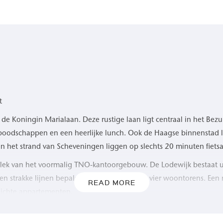
t
e Koningin Marialaan. Deze rustige laan ligt centraal in het Be
e boodschappen en een heerlijke lunch. Ook de Haagse binnenstad l
het strand van Scheveningen liggen op slechts 20 minuten fietsafs
 plek van het voormalig TNO-kantoorgebouw. De Lodewijk bestaat
en strakke lijnen bepalen het uiterlijk van de vier woontorens. Een
READ MORE
 lichte appartementen.
lussen en geen zin hebt in de bekende keuzestress bij nieuwbouw. 