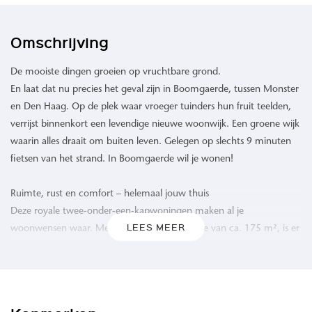
Omschrijving
De mooiste dingen groeien op vruchtbare grond.
En laat dat nu precies het geval zijn in Boomgaerde, tussen Monster
en Den Haag. Op de plek waar vroeger tuinders hun fruit teelden,
verrijst binnenkort een levendige nieuwe woonwijk. Een groene wijk
waarin alles draait om buiten leven. Gelegen op slechts 9 minuten
fietsen van het strand. In Boomgaerde wil je wonen!
Ruimte, rust en comfort – helemaal jouw thuis
Deze royale twee-onder-een-kapwoningen maken al je
LEES MEER
woonwensen waar. Met een woonoppervlakte van ca. 175 m², is er
alle ruimte om te leven, te ontspannen en te genieten. De
woningen zijn standaard voorzien van een aangebouwde berging –
ideaal voor extra opslag, een hobbyruimte of bijvoorbeeld het
stallen van fietsen.