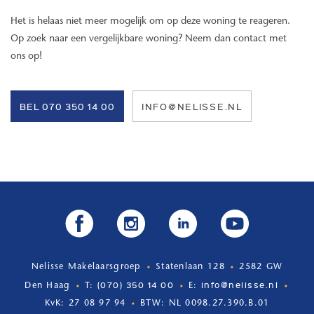
Het is helaas niet meer mogelijk om op deze woning te reageren.
Locatie:
Op zoek naar een vergelijkbare woning? Neem dan contact met
Het Statenkwartier is een levendige en gewilde wijk, met het strand,
ons op!
diverse parken en de populaire Frederik Hendriklaan binnen
handbereik. De Frederik Hendriklaan, ofwel "de Fred", is een
authentiek stukje Den Haag en bied een tal aan
BEL 070 350 14 00
INFO@NELISSE.NL
winkelmogelijkheden, van supermarkten en drogisterijen tot unieke
boetiekjes en speciaalzaken. Het centrum van Den Haag is
eenvoudig te bereiken met het openbaar vervoer of binnen circa 15
minuten per fiets.
De woning:
Deze recent gerenoveerde bovenwoning aan de Prins Mauritslaan
122 is luxe afgewerkt, voorzien van een stijlvolle visgraatvloer en
een prachtige lichtinval. Het appartement bevindt zich op de eerste
Nelisse Makelaarsgroep
Statenlaan 128
2582 GW
etage en biedt alle moderne gemakken. Aan de achterzijde ligt een
(070) 350 14 00
info@nelisse.nl
Den Haag
T:
E:
zonnig balkon op het zuiden, waar je het hele jaar door van de zon
KvK: 27 08 97 94
BTW: NL 0098.27.390.B.01
kunt profiteren.