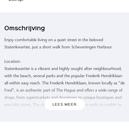
Deel op:
Omschrijving
Enjoy comfortable living on a quiet street in the beloved
Statenkwartier, just a short walk from Scheveningen Harbour.
Location:
Statenkwartier is a vibrant and highly sought after neighbourhood,
with the beach, several parks and the popular Frederik Hendriklaan
all within easy reach. The Frederik Hendriklaan, known locally as “de
Fred”, is an authentic part of The Hague and offers a wide range of
shops, from supermarkets and drugstores to unique boutiques and
LEES MEER
specialty stores. The city centre of The Hague is easily accessible by
public transport or within approximately 15 minutes by bike.
The Property: