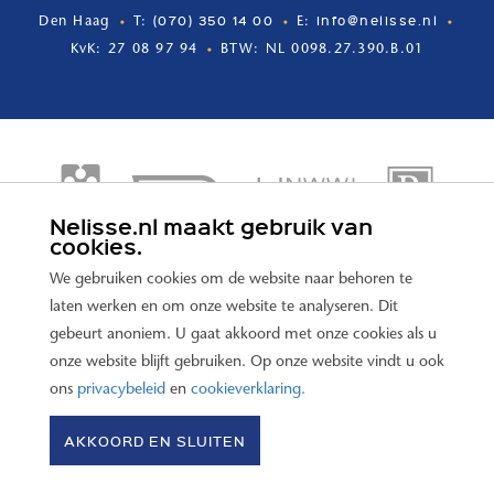
(070) 350 14 00
info@nelisse.nl
Den Haag
T:
E:
KvK: 27 08 97 94
BTW: NL 0098.27.390.B.01
Nelisse.nl maakt gebruik van
cookies.
We gebruiken cookies om de website naar behoren te
laten werken en om onze website te analyseren. Dit
gebeurt anoniem. U gaat akkoord met onze cookies als u
onze website blijft gebruiken. Op onze website vindt u ook
ons
privacybeleid
en
cookieverklaring.
© 2026 Nelisse Makelaars –
Disclaimer
–
Privacybeleid
–
AKKOORD EN SLUITEN
Cookieverklaring
–
website door OGonline