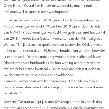
toe, waarschijnlijk prijzen zij zichzelf uit de markt. NVM-voorzitter
Onno Hoes: “Overal lees ik over de wooncrisis, maar ik durf
inmiddels wel te spreken over woningnood.”
In het vierde kwartaal van 2019 zijn er door NVM-makelaars ruim
40.000 woningen verkocht. “Over heel 2019 zijn er door de leden
van NVM 149.000 woningen verkocht, vergelijkbaar met het aantal
van 2018.” vertelt Lana Gerssen, voorzitter van de NVM-vakgroep
Wonen. “Er lijkt daarmee sprake van een evenwicht. Of dat niveau
in het aantal transacties in 2020 volgehouden kan worden, betwijfel
ik echter sterk. De bestaande koopwoningmarkt is afhankelijk van
(doorstromende) huishoudens die hun woning te koop zetten en
dat zijn er het vierde kwartaal 2019 minder dan een jaar geleden.
De doorstroming stokt ook als er onvoldoende
nieuwbouwwoningen worden toegevoegd. Door alle stikstof- en
pfas- problematiek wordt het moeilijk om daar de beoogde doelen
te behalen.”
Gerssen: “De transactieprijs is met 8% toegenomen in vergelijking
met het jaar ervoor, tot 326 duizend euro. Na enkele kwartalen van