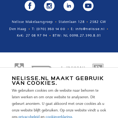
Nelisse Makelaarsgroep
Statenlaan 128
2582 GW
(070) 350 14 00
info@nelisse.nl
Den Haag
T:
E:
KvK: 27 08 97 94
BTW: NL 0098.27.390.B.01
NELISSE.NL MAAKT GEBRUIK
VAN COOKIES.
We gebruiken cookies om de website naar behoren te
laten werken en om onze website te analyseren. Dit
gebeurt anoniem. U gaat akkoord met onze cookies als u
onze website blijft gebruiken. Op onze website vindt u ook
ons
privacybeleid
en
cookieverklaring.