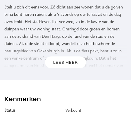
Stelt u zich dit eens voor. Zó dicht aan zee wonen dat u de golven
bijna kunt horen ruisen, als u ’s avonds op uw terras zit en de dag
overdenkt. Het stadsleven lijkt ver weg, zo in de luwte van de
duinpan waar uw woning staat. Omringd door groen en bomen,
aan de zuidrand van Den Haag, op de rand van de stad en de
duinen. Als u de straat uitloopt, wandelt u zo het beschermde
natuurgebied van Ockenburgh in. Als u de fiets pakt, bent u zo in
een winkelcentrum of op de boulevard van Kijkduin. Dat is het
LEES MEER
aangename van Finest of Ockenburgh: u heeft wel het gemak van
alles wat Den Haag te bieden heeft, maar u kunt zich er ook voor
afsluiten. In alle rust genieten van uw thuis.
In totaal worden 5 appartementengebouwen gerealiseerd (1 t/m
Kenmerken
5). De woongebouwen 1 en 3, met elk 15 appartementen, zijn
bestemd voor de verkoop.
Status
Verkocht
Finest of Ockenburgh wordt gerealiseerd op de rand van Den Haag,
tegen het beschermde natuurgebied en landgoed Ockenburgh. De
zee en het strand van Kijkduin liggen op slechts tien minuten lopen.