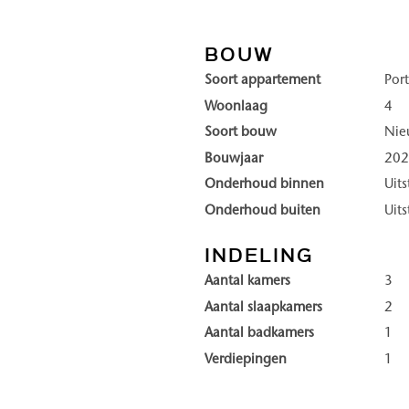
Apartment The Gallery Suite
 veel licht en ruimte, mede
Apartment The Veranda
BOUW
Penthouse The Horizon
Soort appartement
Por
ndom gelegen terrassen, met
Penthouse The Pavillion
Woonlaag
4
Een beknopte toelichting per 
Soort bouw
Ni
en woonadviseur helpt bij het
informatie verwijzen wij graa
Bouwjaar
20
Onderhoud binnen
Uit
Bijzonderheden
Onderhoud buiten
Uit
ijksmonument samen met een
Woonoppervlaktes circa 75–
Buitenruimten tot circa 150 
INDELING
lopeningen en hoogwaardige
Flexibele indeling en interieu
Aantal kamers
3
 wooncomfort.
Energielabel A++ of A+++
Aantal slaapkamers
2
ectie met de omringende
Aantal badkamers
1
Ypsilon Park biedt een hoogw
Verdiepingen
1
erd, met energielabel A++ of
van Den Haag.