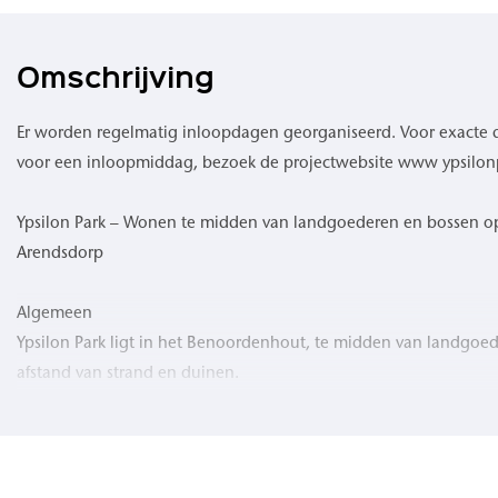
Omschrijving
Er worden regelmatig inloopdagen georganiseerd. Voor exacte 
voor een inloopmiddag, bezoek de projectwebsite www ypsilon
Ypsilon Park – Wonen te midden van landgoederen en bossen 
Arendsdorp
Algemeen
Ypsilon Park ligt in het Benoordenhout, te midden van landgoe
afstand van strand en duinen.
De groene ligging binnen de stadsgrenzen van Den Haag biedt r
Projectomschrijving
Het project omvat 79 appartementen en penthouses met woonop