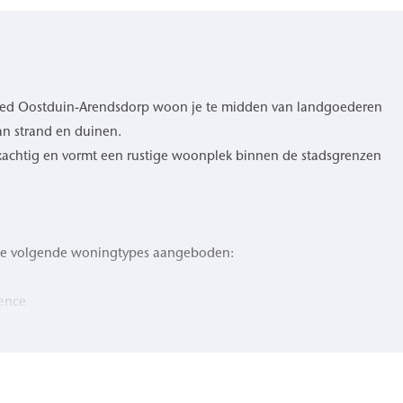
oed Oostduin-Arendsdorp woon je te midden van landgoederen
an strand en duinen.
achtig en vormt een rustige woonplek binnen de stadsgrenzen
de volgende woningtypes aangeboden:
ence
ome