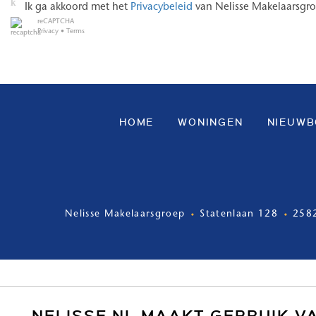
Ik ga akkoord met het
Privacybeleid
van Nelisse Makelaarsgr
reCAPTCHA
Privacy
•
Terms
HOME
WONINGEN
NIEUW
Nelisse Makelaarsgroep
Statenlaan 128
258
NELISSE.NL MAAKT GEBRUIK V