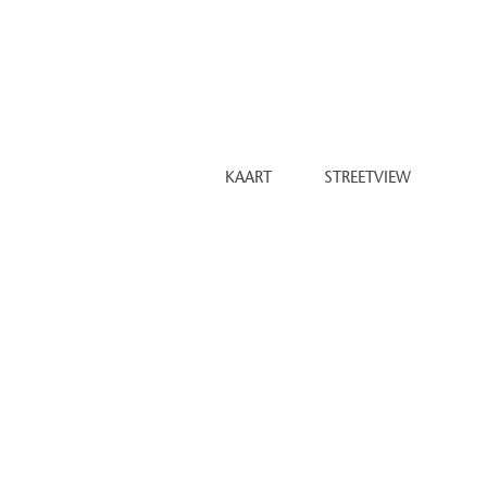
ef en blijf op de hoogte via
KAART
STREETVIEW