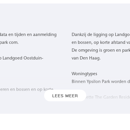
data en tijden en aanmelding
Dankzij de ligging op Landg
park com.
en bossen, op korte afstand v
De omgeving is groen en park
op Landgoed Oostduin-
van Den Haag.
Woningtypes
Binnen Ypsilon Park worden 
deren en bossen en op korte
LEES MEER
Maisonette The Garden Resid
ust, ruimte en natuur.
Maisonette The Courtyard H
Apartment The Parkview
Apartment The Outlook
pervlaktes van circa 75 m²
Apartment The Panorama