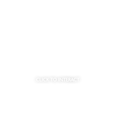
Meld je aan voor de nieuwsbri
www ypsilonpark com
CLICK
TO INTERACT