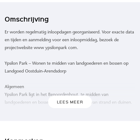
Omschrijving
Er worden regelmatig inloopdagen georganiseerd. Voor exacte data
en tijden en aanmelding voor een inloopmiddag, bezoek de
projectwebsite www ypsilonpark com.
Ypsilon Park – Wonen te midden van landgoederen en bossen op
Landgoed Oostduin-Arendsdorp
Algemeen
Ypsilon Park ligt in het Benoordenhout, te midden van
LEES MEER
landgoederen en bossen en op korte afstand van strand en duinen.
De groene ligging binnen de stadsgrenzen van Den Haag biedt rust,
ruimte en natuur.
Projectomschrijving