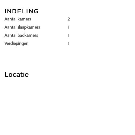
met energielabel A++ of A+++.
INDELING
Ligging en omgeving
Aantal kamers
2
Dankzij de ligging op Landgoed Oostduin-Arendsdorp woon je te
Aantal slaapkamers
1
midden van landgoederen en bossen, op korte afstand van strand
Aantal badkamers
1
en duinen.
Verdiepingen
1
De omgeving is groen en parkachtig en vormt een rustige
woonplek binnen de stadsgrenzen van Den Haag.
Woningtypes
Locatie
Binnen Ypsilon Park worden de volgende woningtypes aangeboden:
Maisonette The Garden Residence
Maisonette The Courtyard Home
Apartment The Parkview
Apartment The Outlook
Apartment The Panorama
Apartment The Gallery Suite