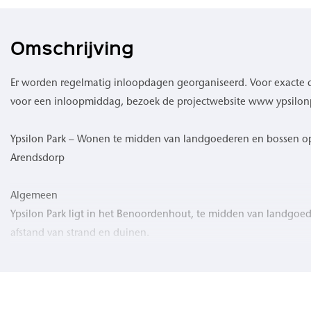
Omschrijving
Er worden regelmatig inloopdagen georganiseerd. Voor exacte 
voor een inloopmiddag, bezoek de projectwebsite www ypsilon
Ypsilon Park – Wonen te midden van landgoederen en bossen 
Arendsdorp
Algemeen
Ypsilon Park ligt in het Benoordenhout, te midden van landgoe
afstand van strand en duinen.
De groene ligging binnen de stadsgrenzen van Den Haag biedt r
Projectomschrijving
Het project omvat 79 appartementen en penthouses met woonop