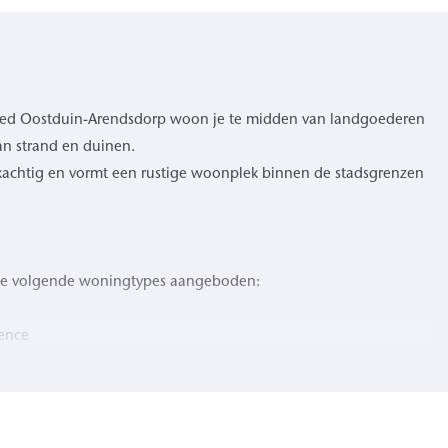
oed Oostduin-Arendsdorp woon je te midden van landgoederen
an strand en duinen.
achtig en vormt een rustige woonplek binnen de stadsgrenzen
de volgende woningtypes aangeboden:
ence
ome