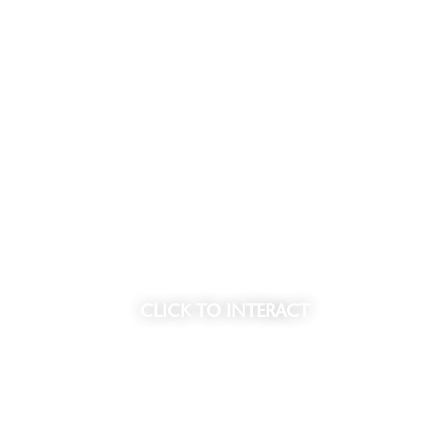
Meld je aan voor de nieuwsbri
www ypsilonpark com
CLICK
TO INTERACT