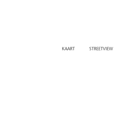
ef en blijf op de hoogte via
KAART
STREETVIEW