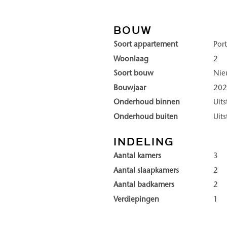
Apartment The Gallery Suite
 veel licht en ruimte, mede
Apartment The Veranda
BOUW
Penthouse The Horizon
Soort appartement
Port
ndom gelegen terrassen, met
Penthouse The Pavillion
Woonlaag
2
Een beknopte toelichting per 
Soort bouw
Ni
en woonadviseur helpt bij het
informatie verwijzen wij graa
Bouwjaar
20
Onderhoud binnen
Uit
Bijzonderheden
Onderhoud buiten
Uit
ijksmonument samen met een
Woonoppervlaktes circa 75–
Buitenruimten tot circa 150 
INDELING
lopeningen en hoogwaardige
Flexibele indeling en interieu
Aantal kamers
3
 wooncomfort.
Energielabel A++ of A+++
Aantal slaapkamers
2
ectie met de omringende
Aantal badkamers
2
Ypsilon Park biedt een hoogw
Verdiepingen
1
erd, met energielabel A++ of
van Den Haag.