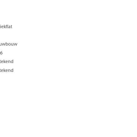
iekflat
type is te vinden op de projectwebsite. Voor uitgebreide
euwbouw
g naar de website.
26
stekend
stekend
280 m²
m²
radvies mogelijk
aardige woonbeleving op een van de mooiste groene locaties