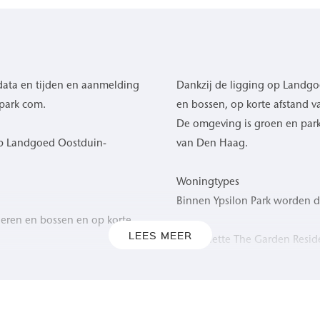
data en tijden en aanmelding
Dankzij de ligging op Landg
park com.
en bossen, op korte afstand v
De omgeving is groen en park
op Landgoed Oostduin-
van Den Haag.
Woningtypes
Binnen Ypsilon Park worden 
deren en bossen en op korte
LEES MEER
Maisonette The Garden Resid
ust, ruimte en natuur.
Maisonette The Courtyard H
Apartment The Parkview
Apartment The Outlook
pervlaktes van circa 75 m²
Apartment The Panorama