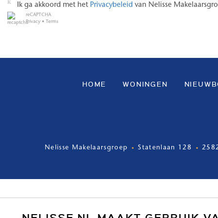
Ik ga akkoord met het
Privacybeleid
van Nelisse Makelaarsgr
reCAPTCHA
Privacy
•
Terms
HOME
WONINGEN
NIEUW
Nelisse Makelaarsgroep
Statenlaan 128
258
NELISSE.NL MAAKT GEBRUIK V