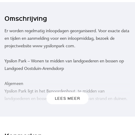
Omschrijving
Er worden regelmatig inloopdagen georganiseerd. Voor exacte data
en tijden en aanmelding voor een inloopmiddag, bezoek de
projectwebsite www ypsilonpark com.
Ypsilon Park – Wonen te midden van landgoederen en bossen op
Landgoed Oostduin-Arendsdorp
Algemeen
Ypsilon Park ligt in het Benoordenhout, te midden van
LEES MEER
landgoederen en bossen en op korte afstand van strand en duinen.
De groene ligging binnen de stadsgrenzen van Den Haag biedt rust,
ruimte en natuur.
Projectomschrijving