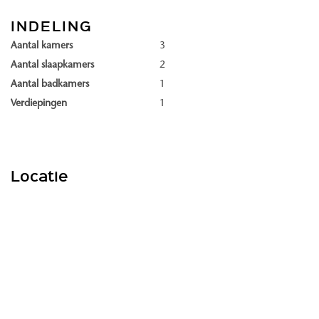
met energielabel A++ of A+++.
INDELING
Ligging en omgeving
Aantal kamers
3
Dankzij de ligging op Landgoed Oostduin-Arendsdorp woon je te
Aantal slaapkamers
2
midden van landgoederen en bossen, op korte afstand van strand
Aantal badkamers
1
en duinen.
Verdiepingen
1
De omgeving is groen en parkachtig en vormt een rustige
woonplek binnen de stadsgrenzen van Den Haag.
Woningtypes
Locatie
Binnen Ypsilon Park worden de volgende woningtypes aangeboden:
Maisonette The Garden Residence
Maisonette The Courtyard Home
Apartment The Parkview
Apartment The Outlook
Apartment The Panorama
Apartment The Gallery Suite