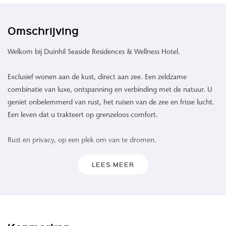
Omschrijving
Welkom bij Duinhil Seaside Residences & Wellness Hotel.
Exclusief wonen aan de kust, direct aan zee. Een zeldzame
combinatie van luxe, ontspanning en verbinding met de natuur. U
geniet onbelemmerd van rust, het ruisen van de zee en frisse lucht.
Een leven dat u trakteert op grenzeloos comfort.
Rust en privacy, op een plek om van te dromen.
LEES MEER
Waar de zee de horizon raakt en het duinlandschap zich uitstrekt,
biedt Duinhil een ongeëvenaarde woonervaring. 109 high-end
appartementen omgeven door het rustgevende geluid van de
golven, een verfrissende zeebries en een levendig spel van kleuren