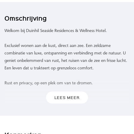
Omschrijving
Welkom bij Duinhil Seaside Residences & Wellness Hotel.
Exclusief wonen aan de kust, direct aan zee. Een zeldzame
combinatie van luxe, ontspanning en verbinding met de natuur. U
geniet onbelemmerd van rust, het ruisen van de zee en frisse lucht.
Een leven dat u trakteert op grenzeloos comfort.
Rust en privacy, op een plek om van te dromen.
LEES MEER
Waar de zee de horizon raakt en het duinlandschap zich uitstrekt,
biedt Duinhil een ongeëvenaarde woonervaring. 109 high-end
appartementen omgeven door het rustgevende geluid van de
golven, een verfrissende zeebries en een levendig spel van kleuren