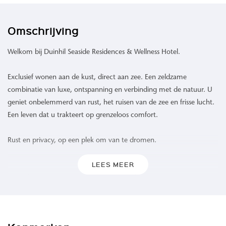
Omschrijving
Welkom bij Duinhil Seaside Residences & Wellness Hotel.
Exclusief wonen aan de kust, direct aan zee. Een zeldzame
combinatie van luxe, ontspanning en verbinding met de natuur. U
geniet onbelemmerd van rust, het ruisen van de zee en frisse lucht.
Een leven dat u trakteert op grenzeloos comfort.
Rust en privacy, op een plek om van te dromen.
LEES MEER
Waar de zee de horizon raakt en het duinlandschap zich uitstrekt,
biedt Duinhil een ongeëvenaarde woonervaring. 109 high-end
appartementen omgeven door het rustgevende geluid van de
golven, een verfrissende zeebries en een levendig spel van kleuren