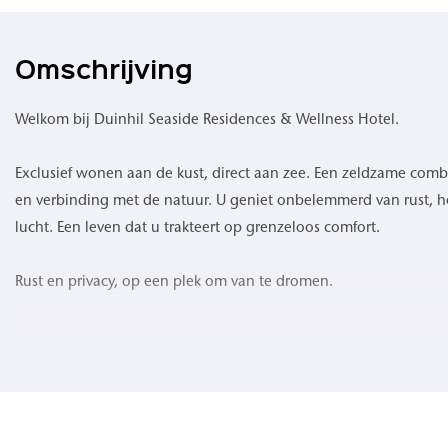
Omschrijving
Welkom bij Duinhil Seaside Residences & Wellness Hotel.
Exclusief wonen aan de kust, direct aan zee. Een zeldzame comb
en verbinding met de natuur. U geniet onbelemmerd van rust, het
lucht. Een leven dat u trakteert op grenzeloos comfort.
Rust en privacy, op een plek om van te dromen.
Waar de zee de horizon raakt en het duinlandschap zich uitstrek
ongeëvenaarde woonervaring. 109 high-end appartementen om
geluid van de golven, een verfrissende zeebries en een levendig 
opkomt en ondergaat. Geniet van buitenruimtes waar privacy is