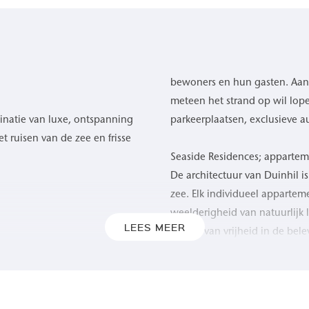
bewoners en hun gasten. Aan 
meteen het strand op wil lope
inatie van luxe, ontspanning
parkeerplaatsen, exclusieve 
 ruisen van de zee en frisse
Seaside Residences; apparte
De architectuur van Duinhil i
zee. Elk individueel apparte
weelderigheid van natuurlijk 
LEES MEER
gevoel van vrijheid in de bel
t, biedt Duinhil een
geven door het rustgevende
Grote glazen puien, royale t
spel van kleuren als de zon
de buitenwereld. De toepassi
 gegarandeerd, gun uzelf de
naar het omringende duinland