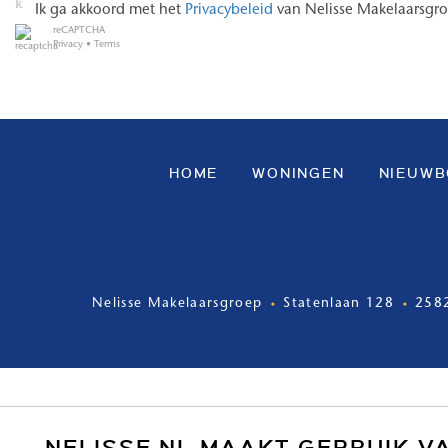
Ik ga akkoord met het
Privacybeleid
van Nelisse Makelaarsgr
reCAPTCHA
Privacy
•
Terms
HOME
WONINGEN
NIEUW
Nelisse Makelaarsgroep
Statenlaan 128
258
NELISSE.NL MAAKT GEBRUIK V