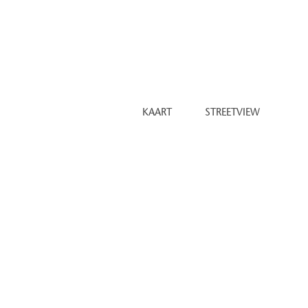
 servicemanager
a en gym
begane grond
met parkeerplaatsen en garageboxen
inhil.nl
KAART
STREETVIEW