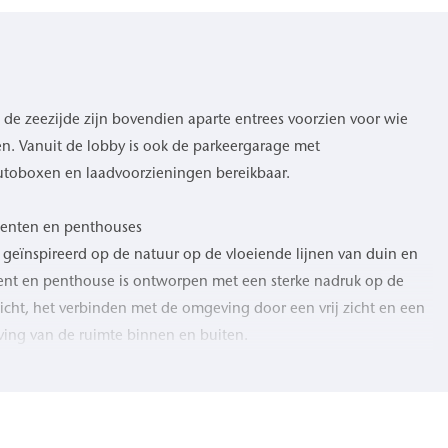
de zeezijde zijn bovendien aparte entrees voorzien voor wie
n. Vanuit de lobby is ook de parkeergarage met
autoboxen en laadvoorzieningen bereikbaar.
menten en penthouses
s geïnspireerd op de natuur op de vloeiende lijnen van duin en
ment en penthouse is ontworpen met een sterke nadruk op de
licht, het verbinden met de omgeving door een vrij zicht en een
eving van de ruimte binnen en buiten.
errassen en ruime balkons creëren een voortdurende dialoog met
ng van een natuurgetrouw kleurenpalet versterkt de overgang
schap en strand. Elk appartement en elk penthouse kenmerkt