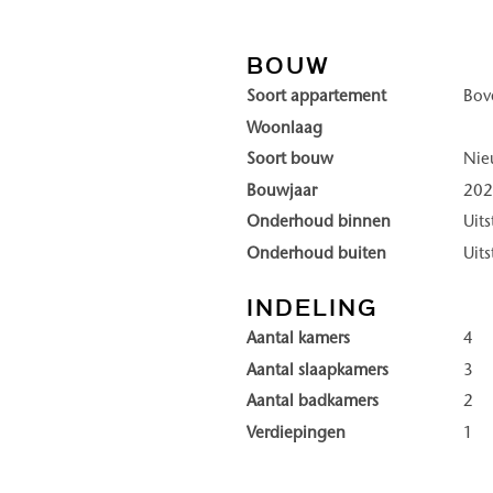
 gemakkelijk met de diensten
zich door duurzaamheid, luxe 
exclusieve residentie aan de
kwaliteit, waarin rust en priv
BOUW
Soort appartement
Bov
Ontsnappen aan de drukte, ge
Woonlaag
in, bestaat uit vier torens:
Wonen in Duinhil is elk jaarg
Soort bouw
Ni
oriëntatie landinwaarts. In
of door het ongerepte duinl
Bouwjaar
20
de rust, ruimte en gezellige s
Onderhoud binnen
Uit
kleinschaligheid van deze bad
Onderhoud buiten
Uit
winkels een prettige levendig
nabijheid heeft u alles binn
INDELING
woners en bezoekers elkaar
jaar.
Aantal kamers
4
 duinlandschap dat letterlijk
Aantal slaapkamers
3
Enkele highlights van DUINHI
Aantal badkamers
2
• Direct aan het strand en d
Verdiepingen
1
n comfortabele koffielounge,
• High-end wooncomfort en 
lness voor ontspanning, en
• Royale balkons en riante ter