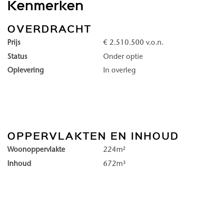
Kenmerken
verwennerij van in-house wellnessfaciliteiten en maak het leven
van de servicemanager. Duinhil is serene luxe, geborgen in een 
OVERDRACHT
kust van Kijkduin.
Prijs
€ 2.510.500 v.o.n.
Status
Onder optie
Duinhil, een exclusieve residentie direct aan het strand van Kijkdu
Oplevering
In overleg
Maravie en Lunaris aan de kustzijde, Solena en Venturo met een 
vrijwel elk appartement geniet u van een uitzicht op zee.
Comfortabel, luxe en veilig
OPPERVLAKTEN EN INHOUD
De lobby vormt het hart van het gebouw: dit is de plek waar be
Woonoppervlakte
224m²
treffen en worden getrakteerd op een prachtige doorkijk naar het
Inhoud
672m³
aan de voet van Duinhil begint.
In de lobby komt alles samen: een ontvangst met hotelallure, ee
een restaurant met verfijnde keuken, een gym, zwembad en wel