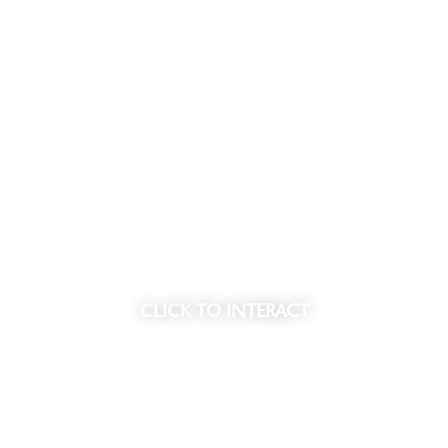
de plek waar u de
• Ruime entree met lobby en
n. De sfeer is rustig, maar
• Wellness center met o.a. sp
heid.
• Exclusief restaurant op de 
• Beveiligde parkeergarage 
ten, alleen toegankelijk voor
Meer informatie vindt u op du
CLICK
TO INTERACT