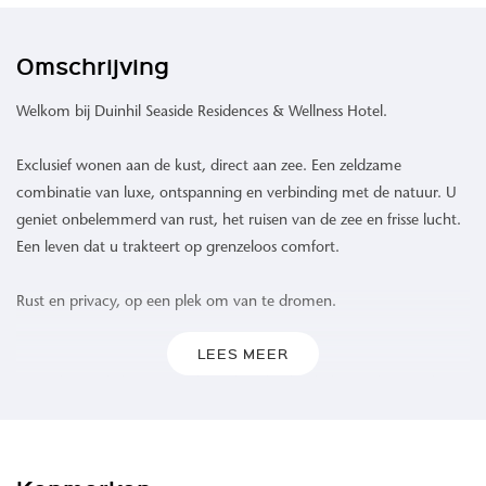
Omschrijving
Welkom bij Duinhil Seaside Residences & Wellness Hotel.
Exclusief wonen aan de kust, direct aan zee. Een zeldzame
combinatie van luxe, ontspanning en verbinding met de natuur. U
geniet onbelemmerd van rust, het ruisen van de zee en frisse lucht.
Een leven dat u trakteert op grenzeloos comfort.
Rust en privacy, op een plek om van te dromen.
LEES MEER
Waar de zee de horizon raakt en het duinlandschap zich uitstrekt,
biedt Duinhil een ongeëvenaarde woonervaring. 109 high-end
appartementen omgeven door het rustgevende geluid van de
golven, een verfrissende zeebries en een levendig spel van kleuren