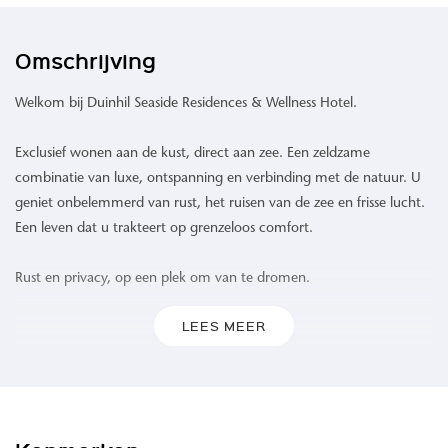
Omschrijving
Welkom bij Duinhil Seaside Residences & Wellness Hotel.
Exclusief wonen aan de kust, direct aan zee. Een zeldzame
combinatie van luxe, ontspanning en verbinding met de natuur. U
geniet onbelemmerd van rust, het ruisen van de zee en frisse lucht.
Een leven dat u trakteert op grenzeloos comfort.
Rust en privacy, op een plek om van te dromen.
LEES MEER
Waar de zee de horizon raakt en het duinlandschap zich uitstrekt,
biedt Duinhil een ongeëvenaarde woonervaring. 109 high-end
appartementen omgeven door het rustgevende geluid van de
golven, een verfrissende zeebries en een levendig spel van kleuren