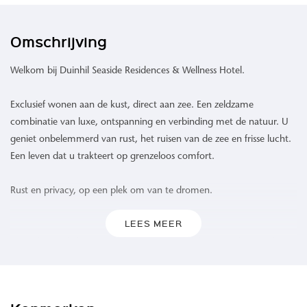
Omschrijving
Welkom bij Duinhil Seaside Residences & Wellness Hotel.
Exclusief wonen aan de kust, direct aan zee. Een zeldzame
combinatie van luxe, ontspanning en verbinding met de natuur. U
geniet onbelemmerd van rust, het ruisen van de zee en frisse lucht.
Een leven dat u trakteert op grenzeloos comfort.
Rust en privacy, op een plek om van te dromen.
LEES MEER
Waar de zee de horizon raakt en het duinlandschap zich uitstrekt,
biedt Duinhil een ongeëvenaarde woonervaring. 109 high-end
appartementen omgeven door het rustgevende geluid van de
golven, een verfrissende zeebries en een levendig spel van kleuren