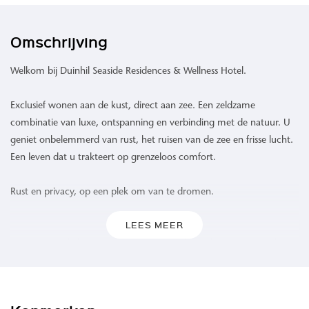
Omschrijving
Welkom bij Duinhil Seaside Residences & Wellness Hotel.
Exclusief wonen aan de kust, direct aan zee. Een zeldzame
combinatie van luxe, ontspanning en verbinding met de natuur. U
geniet onbelemmerd van rust, het ruisen van de zee en frisse lucht.
Een leven dat u trakteert op grenzeloos comfort.
Rust en privacy, op een plek om van te dromen.
LEES MEER
Waar de zee de horizon raakt en het duinlandschap zich uitstrekt,
biedt Duinhil een ongeëvenaarde woonervaring. 109 high-end
appartementen omgeven door het rustgevende geluid van de
golven, een verfrissende zeebries en een levendig spel van kleuren