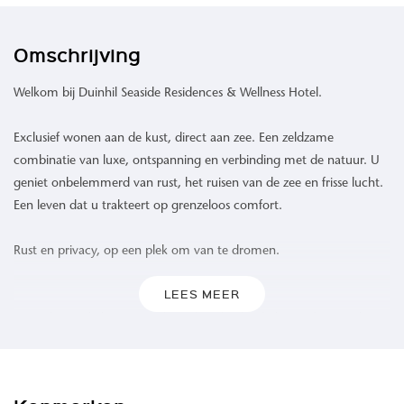
Omschrijving
Welkom bij Duinhil Seaside Residences & Wellness Hotel.
Exclusief wonen aan de kust, direct aan zee. Een zeldzame
combinatie van luxe, ontspanning en verbinding met de natuur. U
geniet onbelemmerd van rust, het ruisen van de zee en frisse lucht.
Een leven dat u trakteert op grenzeloos comfort.
Rust en privacy, op een plek om van te dromen.
LEES MEER
Waar de zee de horizon raakt en het duinlandschap zich uitstrekt,
biedt Duinhil een ongeëvenaarde woonervaring. 109 high-end
appartementen omgeven door het rustgevende geluid van de
golven, een verfrissende zeebries en een levendig spel van kleuren