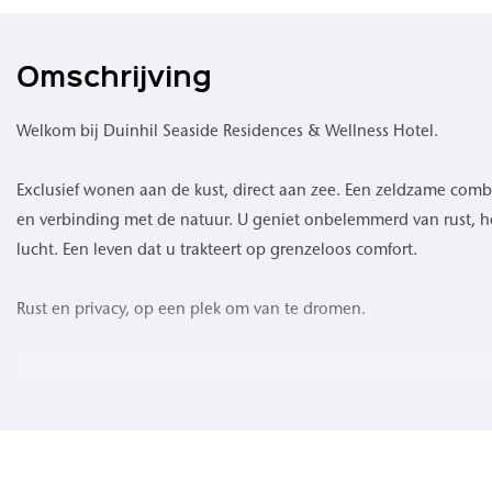
Omschrijving
Welkom bij Duinhil Seaside Residences & Wellness Hotel.
Exclusief wonen aan de kust, direct aan zee. Een zeldzame comb
en verbinding met de natuur. U geniet onbelemmerd van rust, het
lucht. Een leven dat u trakteert op grenzeloos comfort.
Rust en privacy, op een plek om van te dromen.
Waar de zee de horizon raakt en het duinlandschap zich uitstrek
ongeëvenaarde woonervaring. 109 high-end appartementen om
geluid van de golven, een verfrissende zeebries en een levendig 
opkomt en ondergaat. Geniet van buitenruimtes waar privacy is