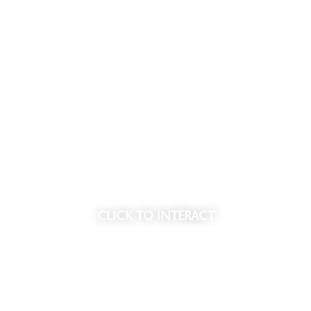
de plek waar u de
• Ruime entree met lobby en
n. De sfeer is rustig, maar
• Wellness center met o.a. sp
heid.
• Exclusief restaurant op de 
• Beveiligde parkeergarage 
ten, alleen toegankelijk voor
Meer informatie vindt u op du
CLICK
TO INTERACT