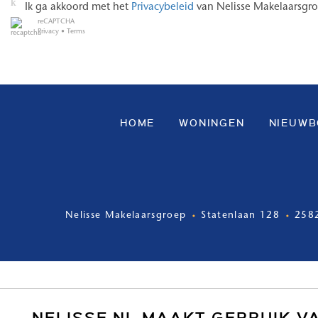
Ik ga akkoord met het
Privacybeleid
van Nelisse Makelaarsgr
reCAPTCHA
Privacy
•
Terms
HOME
WONINGEN
NIEUW
Nelisse Makelaarsgroep
Statenlaan 128
258
NELISSE.NL MAAKT GEBRUIK V