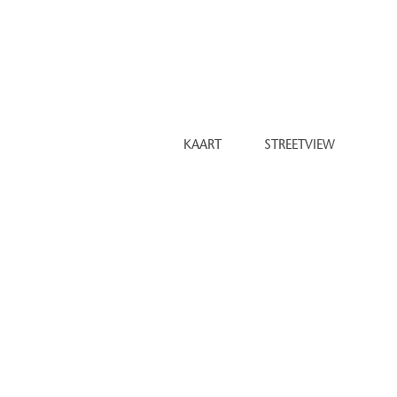
 servicemanager
a en gym
begane grond
met parkeerplaatsen en garageboxen
inhil.nl
KAART
STREETVIEW