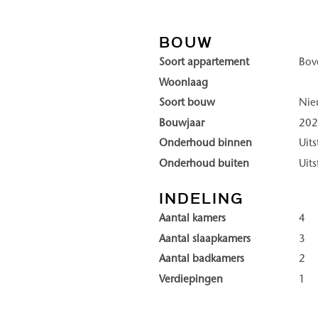
 gemakkelijk met de diensten
zich door duurzaamheid, luxe 
exclusieve residentie aan de
kwaliteit, waarin rust en priv
BOUW
Soort appartement
Bov
Ontsnappen aan de drukte, ge
Woonlaag
in, bestaat uit vier torens:
Wonen in Duinhil is elk jaarg
Soort bouw
Ni
oriëntatie landinwaarts. In
of door het ongerepte duinl
Bouwjaar
20
de rust, ruimte en gezellige s
Onderhoud binnen
Uit
kleinschaligheid van deze bad
Onderhoud buiten
Uit
winkels een prettige levendig
nabijheid heeft u alles binn
INDELING
woners en bezoekers elkaar
jaar.
Aantal kamers
4
 duinlandschap dat letterlijk
Aantal slaapkamers
3
Enkele highlights van DUINHI
Aantal badkamers
2
• Direct aan het strand en d
Verdiepingen
1
n comfortabele koffielounge,
• High-end wooncomfort en 
lness voor ontspanning, en
• Royale balkons en riante ter