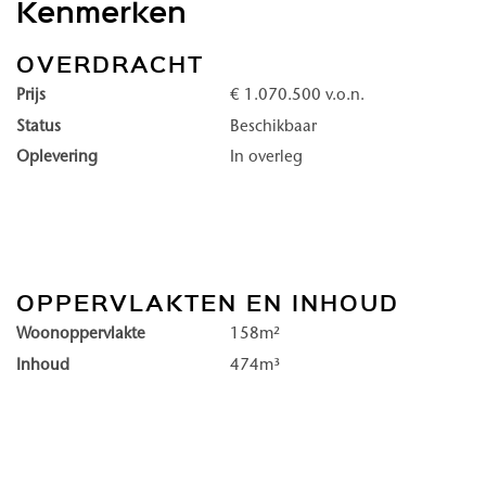
Kenmerken
verwennerij van in-house wellnessfaciliteiten en maak het leven
van de servicemanager. Duinhil is serene luxe, geborgen in een 
OVERDRACHT
kust van Kijkduin.
Prijs
€ 1.070.500 v.o.n.
Status
Beschikbaar
Duinhil, een exclusieve residentie direct aan het strand van Kijkdu
Oplevering
In overleg
Maravie en Lunaris aan de kustzijde, Solena en Venturo met een 
vrijwel elk appartement geniet u van een uitzicht op zee.
Comfortabel, luxe en veilig
OPPERVLAKTEN EN INHOUD
De lobby vormt het hart van het gebouw: dit is de plek waar be
Woonoppervlakte
158m²
treffen en worden getrakteerd op een prachtige doorkijk naar het
Inhoud
474m³
aan de voet van Duinhil begint.
In de lobby komt alles samen: een ontvangst met hotelallure, ee
een restaurant met verfijnde keuken, een gym, zwembad en wel