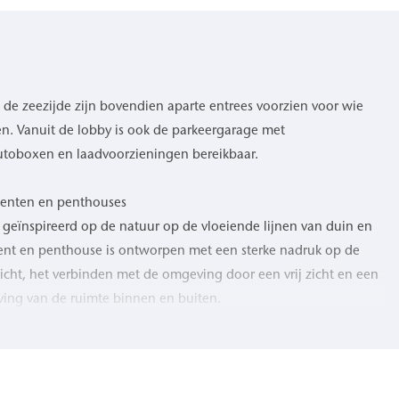
de zeezijde zijn bovendien aparte entrees voorzien voor wie
n. Vanuit de lobby is ook de parkeergarage met
autoboxen en laadvoorzieningen bereikbaar.
menten en penthouses
s geïnspireerd op de natuur op de vloeiende lijnen van duin en
ment en penthouse is ontworpen met een sterke nadruk op de
licht, het verbinden met de omgeving door een vrij zicht en een
eving van de ruimte binnen en buiten.
errassen en ruime balkons creëren een voortdurende dialoog met
ng van een natuurgetrouw kleurenpalet versterkt de overgang
schap en strand. Elk appartement en elk penthouse kenmerkt