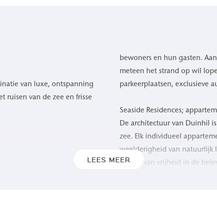
bewoners en hun gasten. Aan 
meteen het strand op wil lope
inatie van luxe, ontspanning
parkeerplaatsen, exclusieve 
 ruisen van de zee en frisse
Seaside Residences; apparte
De architectuur van Duinhil i
zee. Elk individueel apparte
weelderigheid van natuurlijk 
LEES MEER
gevoel van vrijheid in de bel
t, biedt Duinhil een
geven door het rustgevende
Grote glazen puien, royale t
spel van kleuren als de zon
de buitenwereld. De toepassi
 gegarandeerd, gun uzelf de
naar het omringende duinland