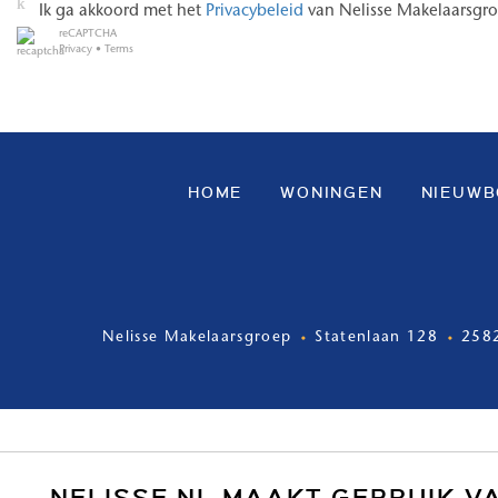
Ik ga akkoord met het
Privacybeleid
van Nelisse Makelaarsgr
reCAPTCHA
Privacy
•
Terms
HOME
WONINGEN
NIEUW
Nelisse Makelaarsgroep
Statenlaan 128
258
NELISSE.NL MAAKT GEBRUIK V