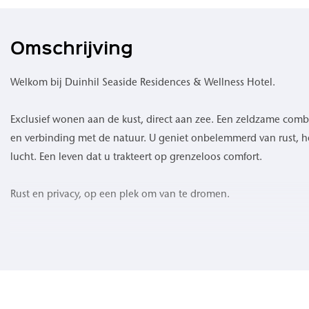
Omschrijving
Welkom bij Duinhil Seaside Residences & Wellness Hotel.
Exclusief wonen aan de kust, direct aan zee. Een zeldzame comb
en verbinding met de natuur. U geniet onbelemmerd van rust, het
lucht. Een leven dat u trakteert op grenzeloos comfort.
Rust en privacy, op een plek om van te dromen.
Waar de zee de horizon raakt en het duinlandschap zich uitstrek
ongeëvenaarde woonervaring. 109 high-end appartementen om
geluid van de golven, een verfrissende zeebries en een levendig 
opkomt en ondergaat. Geniet van buitenruimtes waar privacy is