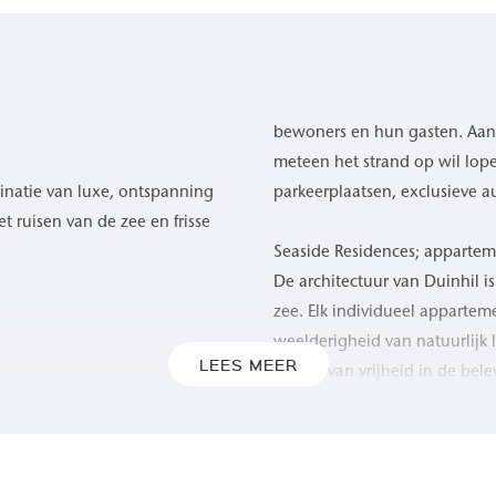
bewoners en hun gasten. Aan 
meteen het strand op wil lope
inatie van luxe, ontspanning
parkeerplaatsen, exclusieve 
 ruisen van de zee en frisse
Seaside Residences; apparte
De architectuur van Duinhil i
zee. Elk individueel apparte
weelderigheid van natuurlijk 
LEES MEER
gevoel van vrijheid in de bel
t, biedt Duinhil een
geven door het rustgevende
Grote glazen puien, royale t
spel van kleuren als de zon
de buitenwereld. De toepassi
 gegarandeerd, gun uzelf de
naar het omringende duinland