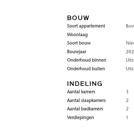
 gemakkelijk met de diensten
zich door duurzaamheid, luxe 
exclusieve residentie aan de
kwaliteit, waarin rust en priv
BOUW
Soort appartement
Bov
Ontsnappen aan de drukte, ge
Woonlaag
in, bestaat uit vier torens:
Wonen in Duinhil is elk jaarg
Soort bouw
Ni
oriëntatie landinwaarts. In
of door het ongerepte duinl
Bouwjaar
20
de rust, ruimte en gezellige s
Onderhoud binnen
Uit
kleinschaligheid van deze bad
Onderhoud buiten
Uit
winkels een prettige levendig
nabijheid heeft u alles binn
INDELING
woners en bezoekers elkaar
jaar.
Aantal kamers
3
 duinlandschap dat letterlijk
Aantal slaapkamers
2
Enkele highlights van DUINHI
Aantal badkamers
2
• Direct aan het strand en d
Verdiepingen
1
n comfortabele koffielounge,
• High-end wooncomfort en 
lness voor ontspanning, en
• Royale balkons en riante ter