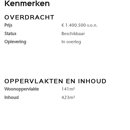
Kenmerken
verwennerij van in-house wellnessfaciliteiten en maak het leven
van de servicemanager. Duinhil is serene luxe, geborgen in een 
OVERDRACHT
kust van Kijkduin.
Prijs
€ 1.400.500 v.o.n.
Status
Beschikbaar
Duinhil, een exclusieve residentie direct aan het strand van Kijkdu
Oplevering
In overleg
Maravie en Lunaris aan de kustzijde, Solena en Venturo met een 
vrijwel elk appartement geniet u van een uitzicht op zee.
Comfortabel, luxe en veilig
OPPERVLAKTEN EN INHOUD
De lobby vormt het hart van het gebouw: dit is de plek waar be
Woonoppervlakte
141m²
treffen en worden getrakteerd op een prachtige doorkijk naar het
Inhoud
423m³
aan de voet van Duinhil begint.
In de lobby komt alles samen: een ontvangst met hotelallure, ee
een restaurant met verfijnde keuken, een gym, zwembad en wel