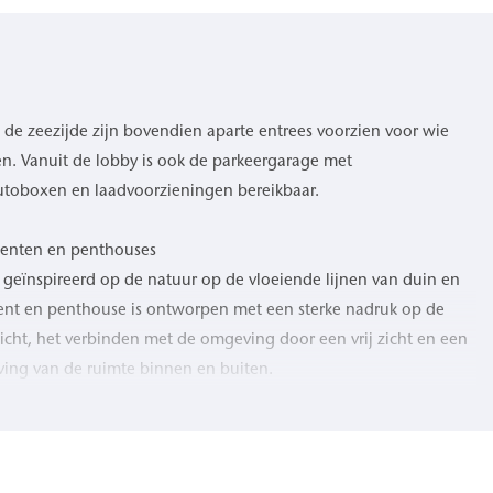
de zeezijde zijn bovendien aparte entrees voorzien voor wie
n. Vanuit de lobby is ook de parkeergarage met
autoboxen en laadvoorzieningen bereikbaar.
menten en penthouses
s geïnspireerd op de natuur op de vloeiende lijnen van duin en
ment en penthouse is ontworpen met een sterke nadruk op de
licht, het verbinden met de omgeving door een vrij zicht en een
eving van de ruimte binnen en buiten.
errassen en ruime balkons creëren een voortdurende dialoog met
ng van een natuurgetrouw kleurenpalet versterkt de overgang
schap en strand. Elk appartement en elk penthouse kenmerkt