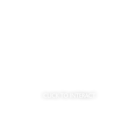
de plek waar u de
• Ruime entree met lobby en
n. De sfeer is rustig, maar
• Wellness center met o.a. sp
heid.
• Exclusief restaurant op de 
• Beveiligde parkeergarage 
ten, alleen toegankelijk voor
Meer informatie vindt u op du
CLICK
TO INTERACT