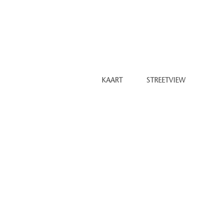
 servicemanager
a en gym
begane grond
met parkeerplaatsen en garageboxen
inhil.nl
KAART
STREETVIEW