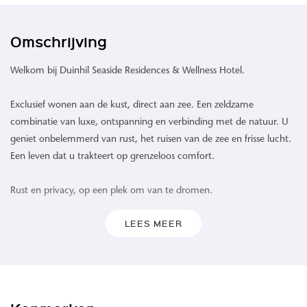
Omschrijving
Welkom bij Duinhil Seaside Residences & Wellness Hotel.
Exclusief wonen aan de kust, direct aan zee. Een zeldzame
combinatie van luxe, ontspanning en verbinding met de natuur. U
geniet onbelemmerd van rust, het ruisen van de zee en frisse lucht.
Een leven dat u trakteert op grenzeloos comfort.
Rust en privacy, op een plek om van te dromen.
LEES MEER
Waar de zee de horizon raakt en het duinlandschap zich uitstrekt,
biedt Duinhil een ongeëvenaarde woonervaring. 109 high-end
appartementen omgeven door het rustgevende geluid van de
golven, een verfrissende zeebries en een levendig spel van kleuren