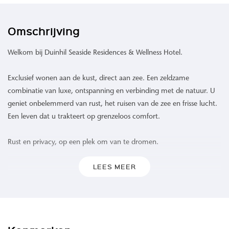
Omschrijving
Welkom bij Duinhil Seaside Residences & Wellness Hotel.
Exclusief wonen aan de kust, direct aan zee. Een zeldzame
combinatie van luxe, ontspanning en verbinding met de natuur. U
geniet onbelemmerd van rust, het ruisen van de zee en frisse lucht.
Een leven dat u trakteert op grenzeloos comfort.
Rust en privacy, op een plek om van te dromen.
LEES MEER
Waar de zee de horizon raakt en het duinlandschap zich uitstrekt,
biedt Duinhil een ongeëvenaarde woonervaring. 109 high-end
appartementen omgeven door het rustgevende geluid van de
golven, een verfrissende zeebries en een levendig spel van kleuren