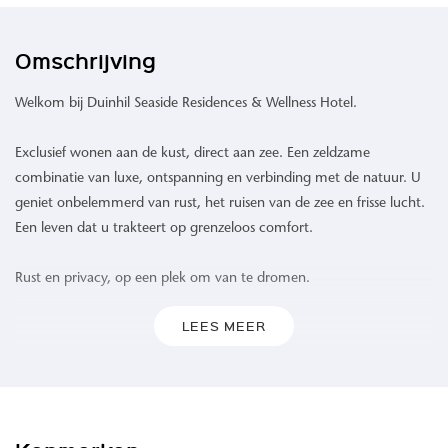
Omschrijving
Welkom bij Duinhil Seaside Residences & Wellness Hotel.
Exclusief wonen aan de kust, direct aan zee. Een zeldzame
combinatie van luxe, ontspanning en verbinding met de natuur. U
geniet onbelemmerd van rust, het ruisen van de zee en frisse lucht.
Een leven dat u trakteert op grenzeloos comfort.
Rust en privacy, op een plek om van te dromen.
LEES MEER
Waar de zee de horizon raakt en het duinlandschap zich uitstrekt,
biedt Duinhil een ongeëvenaarde woonervaring. 109 high-end
appartementen omgeven door het rustgevende geluid van de
golven, een verfrissende zeebries en een levendig spel van kleuren