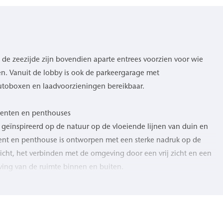
de zeezijde zijn bovendien aparte entrees voorzien voor wie
n. Vanuit de lobby is ook de parkeergarage met
autoboxen en laadvoorzieningen bereikbaar.
menten en penthouses
s geïnspireerd op de natuur op de vloeiende lijnen van duin en
ment en penthouse is ontworpen met een sterke nadruk op de
licht, het verbinden met de omgeving door een vrij zicht en een
eving van de ruimte binnen en buiten.
errassen en ruime balkons creëren een voortdurende dialoog met
ng van een natuurgetrouw kleurenpalet versterkt de overgang
schap en strand. Elk appartement en elk penthouse kenmerkt