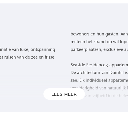
bewoners en hun gasten. Aan 
meteen het strand op wil lope
inatie van luxe, ontspanning
parkeerplaatsen, exclusieve 
 ruisen van de zee en frisse
Seaside Residences; apparte
De architectuur van Duinhil i
zee. Elk individueel apparte
weelderigheid van natuurlijk 
LEES MEER
gevoel van vrijheid in de bel
t, biedt Duinhil een
geven door het rustgevende
Grote glazen puien, royale t
spel van kleuren als de zon
de buitenwereld. De toepassi
 gegarandeerd, gun uzelf de
naar het omringende duinland