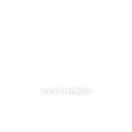
de plek waar u de
• Ruime entree met lobby en
n. De sfeer is rustig, maar
• Wellness center met o.a. sp
heid.
• Exclusief restaurant op de 
• Beveiligde parkeergarage 
ten, alleen toegankelijk voor
Meer informatie vindt u op du
CLICK
TO INTERACT