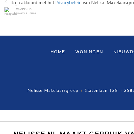
Ik ga akkoord met het
Privacybeleid
van Nelisse Makelaarsgr
reCAPTCHA
Privacy
•
Terms
HOME
WONINGEN
NIEUW
Nelisse Makelaarsgroep
Statenlaan 128
258
NELISSE.NL MAAKT GEBRUIK V