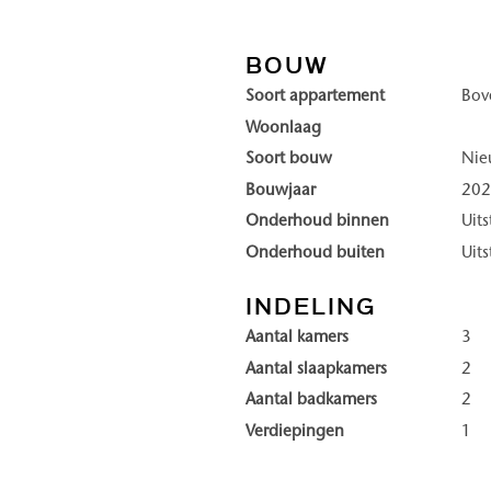
 gemakkelijk met de diensten
zich door duurzaamheid, luxe 
exclusieve residentie aan de
kwaliteit, waarin rust en priv
BOUW
Soort appartement
Bov
Ontsnappen aan de drukte, ge
Woonlaag
in, bestaat uit vier torens:
Wonen in Duinhil is elk jaarg
Soort bouw
Ni
oriëntatie landinwaarts. In
of door het ongerepte duinl
Bouwjaar
20
de rust, ruimte en gezellige s
Onderhoud binnen
Uit
kleinschaligheid van deze bad
Onderhoud buiten
Uit
winkels een prettige levendig
nabijheid heeft u alles binn
INDELING
woners en bezoekers elkaar
jaar.
Aantal kamers
3
 duinlandschap dat letterlijk
Aantal slaapkamers
2
Enkele highlights van DUINHI
Aantal badkamers
2
• Direct aan het strand en d
Verdiepingen
1
n comfortabele koffielounge,
• High-end wooncomfort en 
lness voor ontspanning, en
• Royale balkons en riante ter