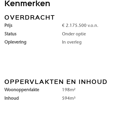
Kenmerken
verwennerij van in-house wellnessfaciliteiten en maak het leven
van de servicemanager. Duinhil is serene luxe, geborgen in een 
OVERDRACHT
kust van Kijkduin.
Prijs
€ 2.175.500 v.o.n.
Status
Onder optie
Duinhil, een exclusieve residentie direct aan het strand van Kijkdu
Oplevering
In overleg
Maravie en Lunaris aan de kustzijde, Solena en Venturo met een 
vrijwel elk appartement geniet u van een uitzicht op zee.
Comfortabel, luxe en veilig
OPPERVLAKTEN EN INHOUD
De lobby vormt het hart van het gebouw: dit is de plek waar be
Woonoppervlakte
198m²
treffen en worden getrakteerd op een prachtige doorkijk naar het
Inhoud
594m³
aan de voet van Duinhil begint.
In de lobby komt alles samen: een ontvangst met hotelallure, ee
een restaurant met verfijnde keuken, een gym, zwembad en wel