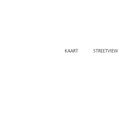
 servicemanager
a en gym
begane grond
met parkeerplaatsen en garageboxen
inhil.nl
KAART
STREETVIEW