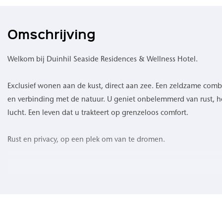
Omschrijving
Welkom bij Duinhil Seaside Residences & Wellness Hotel.
Exclusief wonen aan de kust, direct aan zee. Een zeldzame comb
en verbinding met de natuur. U geniet onbelemmerd van rust, het
lucht. Een leven dat u trakteert op grenzeloos comfort.
Rust en privacy, op een plek om van te dromen.
Waar de zee de horizon raakt en het duinlandschap zich uitstrek
ongeëvenaarde woonervaring. 109 high-end appartementen om
geluid van de golven, een verfrissende zeebries en een levendig 
opkomt en ondergaat. Geniet van buitenruimtes waar privacy is