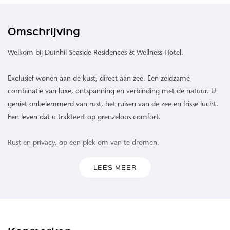
Omschrijving
Welkom bij Duinhil Seaside Residences & Wellness Hotel.
Exclusief wonen aan de kust, direct aan zee. Een zeldzame
combinatie van luxe, ontspanning en verbinding met de natuur. U
geniet onbelemmerd van rust, het ruisen van de zee en frisse lucht.
Een leven dat u trakteert op grenzeloos comfort.
Rust en privacy, op een plek om van te dromen.
LEES MEER
Waar de zee de horizon raakt en het duinlandschap zich uitstrekt,
biedt Duinhil een ongeëvenaarde woonervaring. 109 high-end
appartementen omgeven door het rustgevende geluid van de
golven, een verfrissende zeebries en een levendig spel van kleuren