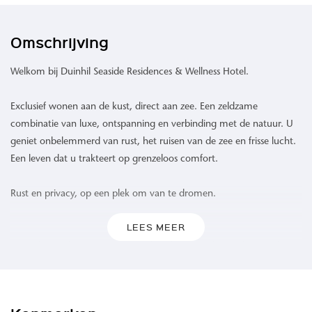
Omschrijving
Welkom bij Duinhil Seaside Residences & Wellness Hotel.
Exclusief wonen aan de kust, direct aan zee. Een zeldzame
combinatie van luxe, ontspanning en verbinding met de natuur. U
geniet onbelemmerd van rust, het ruisen van de zee en frisse lucht.
Een leven dat u trakteert op grenzeloos comfort.
Rust en privacy, op een plek om van te dromen.
LEES MEER
Waar de zee de horizon raakt en het duinlandschap zich uitstrekt,
biedt Duinhil een ongeëvenaarde woonervaring. 109 high-end
appartementen omgeven door het rustgevende geluid van de
golven, een verfrissende zeebries en een levendig spel van kleuren