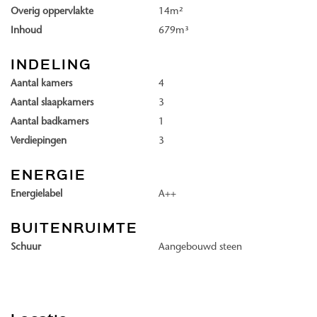
toonbeeld van verfijnd wonen, speciaal ontworpen met een focus
Overig oppervlakte
14m²
op comfort en ruimte. Elke villa straalt unieke charme uit, met
Inhoud
679m³
doordachte architectuur en hoogwaardige afwerkingen die onze
toewijding aan kwaliteit weerspiegelen. Geniet van een duurzaam
INDELING
thuis dat niet alleen esthetisch indrukwekkend is, maar ook
Aantal kamers
4
functioneel uitmuntend, dankzij gasloze technologie en
Aantal slaapkamers
3
vloerverwarming. De villa’s hebben een woonoppervlakte van ca.
Aantal badkamers
1
170 tot 202 m² en perceeloppervlaktes tot wel 706 m². Daarnaast
Verdiepingen
3
zijn alle villa’s voorzien van een aangebouwde berging: perfect voor
extra opslag of hobbyruimte, een royale achtertuin op het
ENERGIE
Zuidwesten aan het water (geen doorgaand vaarwater) en maar
Energielabel
A++
liefst twee parkeerplaatsen op eigen terrein. Ook beschikken de
woningen over 3 slaapkamers en een ruime zolder.
BUITENRUIMTE
Schuur
Aangebouwd steen
Herenboerderij: de Herenboerderij, met opvallende witte kopgevels,
is een ode aan de tijdloze boerderijarchitectuur. Elk detail van deze
woningen, van de karakteristieke (raam)luiken tot de elegante
combinatie van rieten daken en dakpannen, weerspiegelt een diepe