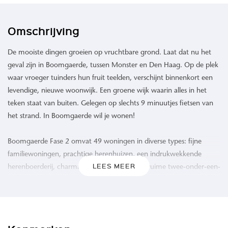
Omschrijving
De mooiste dingen groeien op vruchtbare grond. Laat dat nu het
geval zijn in Boomgaerde, tussen Monster en Den Haag. Op de plek
waar vroeger tuinders hun fruit teelden, verschijnt binnenkort een
levendige, nieuwe woonwijk. Een groene wijk waarin alles in het
teken staat van buiten. Gelegen op slechts 9 minuutjes fietsen van
het strand. In Boomgaerde wil je wonen!
Boomgaerde Fase 2 omvat 49 woningen in diverse types: fijne
familiewoningen, prachtige herenhuizen, een indrukwekkende
LEES MEER
herenboerderij, charmante semi-bungalows, ruime twee-onder-een-
kap-woningen en unieke vrijstaande villa’s. Elk ontworpen om een
unieke woonervaring te bieden.
Ook wonen in Boomgaerde? Er zijn nog enkele twee-onder-een-