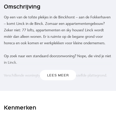
Omschrijving
Op een van de tofste plekjes in de Binckhorst – aan de Fokkerhaven
– komt Linck in de Binck. Zomaar een appartementengebouw?
Zeker niet: 77 lofts, appartementen en sky houses! Linck wordt
méér dan alleen wonen. Er is ruimte op de begane grond voor
horeca en ook komen er werkplekken voor kleine ondernemers.
Op zoek naar een standaard doorzonwoning? Nope, die vind je niet
in Linck.
LEES MEER
Verschillende woningtypes en bijna niet één dezelfde plattegrond.
Lofts, ruime hoekappartementen, sky houses en woningen aan een
groene binnentuin. Van super efficiënte lofts van 51 m² tot
maisonnettes van 141 m², allemaal met een loggia, balkon of
terras. Maar wat Linck écht onderscheidt van andere gebouwen is
Kenmerken
het sociale hart van het gebouw: het atrium.