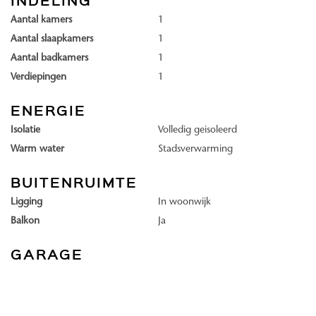
komt aan de Fokkerhaven, een mooie plek waar je ook PuuRR aan
Aantal kamers
1
de Binck en Restaurant Glaswerk vindt. Het gebied, aan de rand van
Aantal slaapkamers
1
Den Haag en grenzend aan Voorburg, is straks dus in niks meer te
Aantal badkamers
1
vergelijken met de plek die het ooit was. Van industrie naar wonen,
Verdiepingen
1
werken én leven.
ENERGIE
GROEN. Groen als in de kleur van het gebouw? Nope! Groen, als in
Isolatie
Volledig geisoleerd
groen van planten en natuur. Groen in, op, en aan het gebouw.
Warm water
Stadsverwarming
Linck wordt een natuurinclusief. Oké, maar wat is dat dan precies,
BUITENRUIMTE
natuurinclusief? Simpel gezegd gaan we er met Linck voor zorgen
Ligging
In woonwijk
dat dieren en planten hun plek kunnen vinden en dat het gebouw
Balkon
Ja
niet als obstakel werkt maar juist als verbinder. Tussen het gebouw,
de bewoners en de natuur.
GARAGE