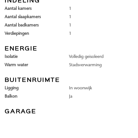
komt aan de Fokkerhaven, een mooie plek waar je ook PuuRR aan
Aantal kamers
1
de Binck en Restaurant Glaswerk vindt. Het gebied, aan de rand van
Aantal slaapkamers
1
Den Haag en grenzend aan Voorburg, is straks dus in niks meer te
Aantal badkamers
1
vergelijken met de plek die het ooit was. Van industrie naar wonen,
Verdiepingen
1
werken én leven.
ENERGIE
GROEN. Groen als in de kleur van het gebouw? Nope! Groen, als in
Isolatie
Volledig geisoleerd
groen van planten en natuur. Groen in, op, en aan het gebouw.
Warm water
Stadsverwarming
Linck wordt een natuurinclusief. Oké, maar wat is dat dan precies,
BUITENRUIMTE
natuurinclusief? Simpel gezegd gaan we er met Linck voor zorgen
Ligging
In woonwijk
dat dieren en planten hun plek kunnen vinden en dat het gebouw
Balkon
Ja
niet als obstakel werkt maar juist als verbinder. Tussen het gebouw,
de bewoners en de natuur.
GARAGE