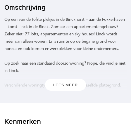
Omschrijving
Op een van de tofste plekjes in de Binckhorst – aan de Fokkerhaven
– komt Linck in de Binck. Zomaar een appartementengebouw?
Zeker niet: 77 lofts, appartementen en sky houses! Linck wordt
méér dan alleen wonen. Er is ruimte op de begane grond voor
horeca en ook komen er werkplekken voor kleine ondernemers.
Op zoek naar een standaard doorzonwoning? Nope, die vind je niet
in Linck.
LEES MEER
Verschillende woningtypes en bijna niet één dezelfde plattegrond.
Lofts, ruime hoekappartementen, sky houses en woningen aan een
groene binnentuin. Van super efficiënte lofts van 51 m² tot
maisonnettes van 141 m², allemaal met een loggia, balkon of
terras. Maar wat Linck écht onderscheidt van andere gebouwen is
Kenmerken
het sociale hart van het gebouw: het atrium.