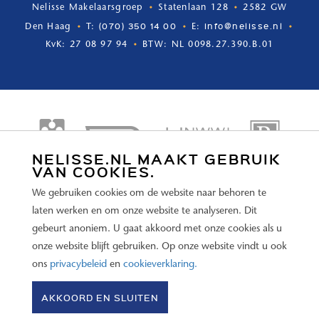
Nelisse Makelaarsgroep
Statenlaan 128
2582 GW
(070) 350 14 00
info@nelisse.nl
Den Haag
T:
E:
KvK: 27 08 97 94
BTW: NL 0098.27.390.B.01
NELISSE.NL MAAKT GEBRUIK
VAN COOKIES.
We gebruiken cookies om de website naar behoren te
laten werken en om onze website te analyseren. Dit
gebeurt anoniem. U gaat akkoord met onze cookies als u
onze website blijft gebruiken. Op onze website vindt u ook
ons
privacybeleid
en
cookieverklaring.
© 2026 Nelisse Makelaars –
Disclaimer
–
Privacybeleid
–
AKKOORD EN SLUITEN
Cookieverklaring
–
website door OGonline