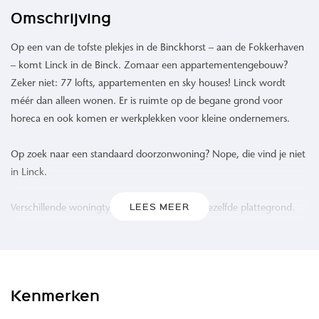
Omschrijving
Op een van de tofste plekjes in de Binckhorst – aan de Fokkerhaven
– komt Linck in de Binck. Zomaar een appartementengebouw?
Zeker niet: 77 lofts, appartementen en sky houses! Linck wordt
méér dan alleen wonen. Er is ruimte op de begane grond voor
horeca en ook komen er werkplekken voor kleine ondernemers.
Op zoek naar een standaard doorzonwoning? Nope, die vind je niet
in Linck.
LEES MEER
Verschillende woningtypes en bijna niet één dezelfde plattegrond.
Lofts, ruime hoekappartementen, sky houses en woningen aan een
groene binnentuin. Van super efficiënte lofts van 51 m² tot
maisonnettes van 141 m², allemaal met een loggia, balkon of
terras. Maar wat Linck écht onderscheidt van andere gebouwen is
Kenmerken
het sociale hart van het gebouw: het atrium.