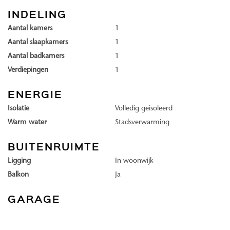
INDELING
komt aan de Fokkerhaven, een mooie plek waar je ook PuuRR aan
de Binck en Restaurant Glaswerk vindt. Het gebied, aan de rand van
Aantal kamers
1
Den Haag en grenzend aan Voorburg, is straks dus in niks meer te
Aantal slaapkamers
1
vergelijken met de plek die het ooit was. Van industrie naar wonen,
Aantal badkamers
1
werken én leven.
Verdiepingen
1
GROEN. Groen als in de kleur van het gebouw? Nope! Groen, als in
ENERGIE
groen van planten en natuur. Groen in, op, en aan het gebouw.
Isolatie
Volledig geisoleerd
Warm water
Stadsverwarming
Linck wordt een natuurinclusief. Oké, maar wat is dat dan precies,
natuurinclusief? Simpel gezegd gaan we er met Linck voor zorgen
BUITENRUIMTE
dat dieren en planten hun plek kunnen vinden en dat het gebouw
Ligging
In woonwijk
niet als obstakel werkt maar juist als verbinder. Tussen het gebouw,
Balkon
Ja
de bewoners en de natuur.
GARAGE