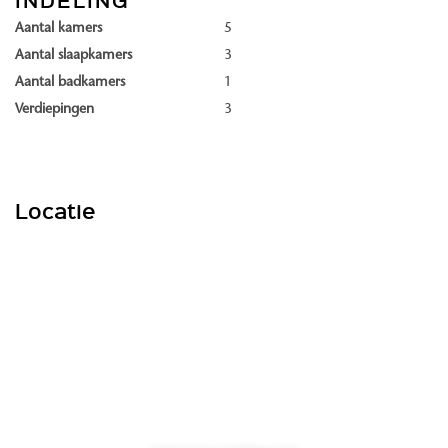
Aan de noord- en oostrand van fase 1, met direct uitzicht op fraai
Aantal kamers
5
groen en deels ook water, verrijzen deze 25 heerlijke Herenhuizen.
Aantal slaapkamers
3
Wat deze woningen in de eerste plaats zo heerlijk maakt, is hun
Aantal badkamers
1
breedte van maar liefst 5,7 meter. Hierdoor heb je op elke
Verdiepingen
3
woonlaag een extra ruimtelijke beleving en talloze
inrichtingsmogelijkheden. Zo creëer je met gemak die gezellige
woonkeuken, enorme loungehoek of comfortabele thuiswerkplek.
Verder biedt een aantal Herenhuizen iets extra’s, waardoor jouw
Locatie
woonbeleving nóg aangenamer wordt: van parkeren op eigen erf
tot een overhoekse kapel, balkon of zelfs een veranda én een
balkon. Aan jou de keuze!
SPECIFICATIES
Aantal: 25 stuks
Woonoppervlakte: van ca. 146 tot ca. 160 m2
Aantal slaapkamers: 4 of 5 (afhankelijk van woningtype)
Parkeren: 1 of 2 parkeerplaatsen op eigen of mandelig terrein