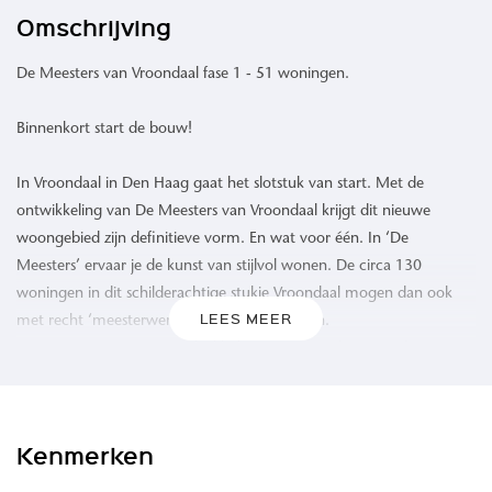
Omschrijving
De Meesters van Vroondaal fase 1 - 51 woningen.
Binnenkort start de bouw!
In Vroondaal in Den Haag gaat het slotstuk van start. Met de
ontwikkeling van De Meesters van Vroondaal krijgt dit nieuwe
woongebied zijn definitieve vorm. En wat voor één. In ‘De
Meesters’ ervaar je de kunst van stijlvol wonen. De circa 130
woningen in dit schilderachtige stukje Vroondaal mogen dan ook
LEES MEER
met recht ‘meesterwerken’ genoemd worden.
In De Meesters van Vroondaal heb je een ruime keuze uit fraaie
Laanwoningen, statige Herenhuizen en riante halfvrijstaande en
vrijstaande Villa’s. Kenmerkend is hun rijke architectuur, geïnspireerd
op de neo-renaissancistische architectuurstijl uit de Haagse klassieke
Kenmerken
wijken, wat zorgt voor een verfijnd en afwisselend gevelbeeld.