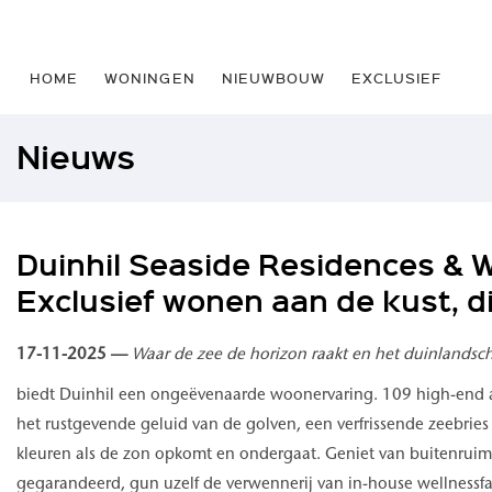
HOME
WONINGEN
NIEUWBOUW
EXCLUSIEF
Nieuws
Duinhil Seaside Residences & W
Exclusief wonen aan de kust, di
17-11-2025 —
Waar de zee de horizon raakt en het duinlandscha
biedt Duinhil een ongeëvenaarde woonervaring. 109 high-en
het rustgevende geluid van de golven, een verfrissende zeebries
kleuren als de zon opkomt en ondergaat. Geniet van buitenruimt
gegarandeerd, gun uzelf de verwennerij van in-house wellnessfa